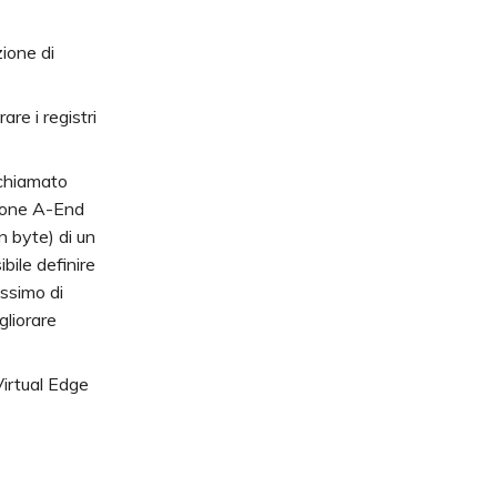
zione di
rare i registri
chiamato
sione A-End
 byte) di un
bile definire
ssimo di
gliorare
irtual Edge