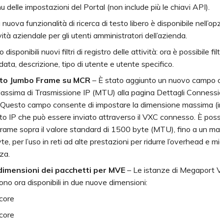
 delle impostazioni del Portal (non include più le chiavi API).
nuova funzionalità di ricerca di testo libero è disponibile nell’op
vità aziendale per gli utenti amministratori dell’azienda.
 disponibili nuovi filtri di registro delle attività: ora è possibile filt
data, descrizione, tipo di utente e utente specifico.
to Jumbo Frame su MCR
– È stato aggiunto un nuovo campo 
Massima di Trasmissione IP (MTU) alla pagina Dettagli Connes
 Questo campo consente di impostare la dimensione massima (in
o IP che può essere inviato attraverso il VXC connesso. È possi
frame sopra il valore standard di 1500 byte (MTU), fino a un ma
e, per l’uso in reti ad alte prestazioni per ridurre l’overhead e mi
nza.
imensioni dei pacchetti per MVE
– Le istanze di Megaport V
no ora disponibili in due nuove dimensioni:
core
core