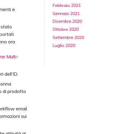
Febbraio 2021
amenti e
Gennaio 2021
Dicembre 2020
 stato
Ottobre 2020
portati
Settembre 2020
nno ora
Luglio 2020
ne Multi-
i dell’ID.
olonna
o di prodotto
orkflow email
ormazioni sui
e attività al