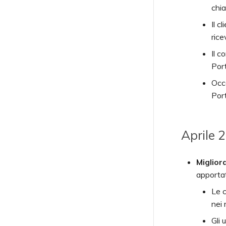
chia
Il c
rice
Il 
Por
Occ
Port
Aprile 
Miglior
apportat
Le c
nei 
Gli 