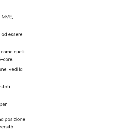
di MVE,
à ad essere
come quelli
6-core.
ne, vedi la
stati
 per
una posizione
versità