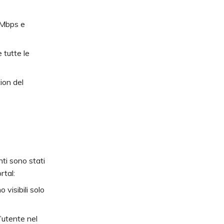
0 Mbps e
 tutte le
ion del
nti sono stati
rtal:
visibili solo
l’utente nel