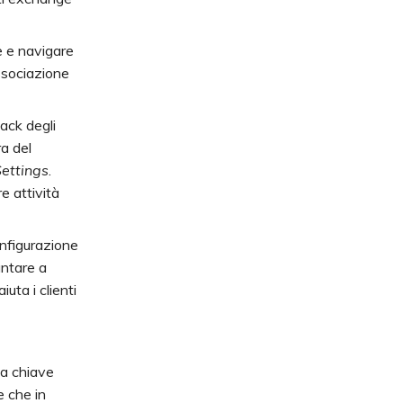
e e navigare
ssociazione
ack degli
ra del
ettings
.
e attività
onfigurazione
untare a
iuta i clienti
a chiave
e che in