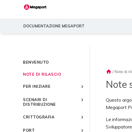
DOCUMENTAZIONE MEGAPORT
BENVENUTO
home
/
Note di ri
NOTE DI RILASCIO
Note s
PER INIZIARE
Introduzione a Megaport
Questo argom
SCENARI DI
Guida rapida
DISTRIBUZIONE
Megaport Po
Configurazione di un
Scenari comuni di connettività
account Megaport
CRITTOGRAFIA
Le informazi
Scenari comuni di connettività
Dashboard del Megaport
Panoramica
multicloud
Utilizzo della crittografia con i
Sviluppatore 
Portal
PORT
servizi Megaport