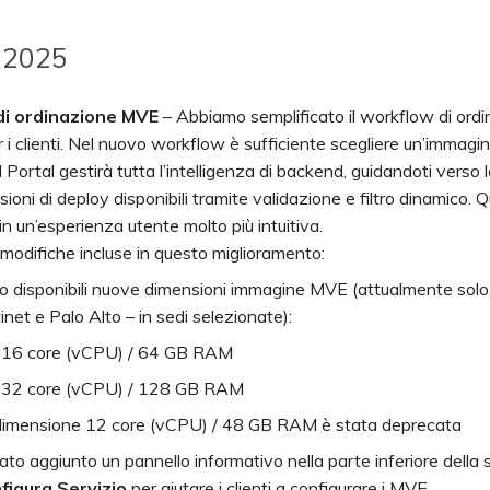
 2025
di ordinazione MVE
– Abbiamo semplificato il workflow di ordi
i clienti. Nel nuovo workflow è sufficiente scegliere un’immagi
l Portal gestirà tutta l’intelligenza di backend, guidandoti verso l
sioni di deploy disponibili tramite validazione e filtro dinamico. 
in un’esperienza utente molto più intuitiva.
i modifiche incluse in questo miglioramento:
o disponibili nuove dimensioni immagine MVE (attualmente sol
inet e Palo Alto – in sedi selezionate):
16 core (vCPU) / 64 GB RAM
32 core (vCPU) / 128 GB RAM
dimensione 12 core (vCPU) / 48 GB RAM è stata deprecata
ato aggiunto un pannello informativo nella parte inferiore della
figura Servizio
per aiutare i clienti a configurare i MVE.