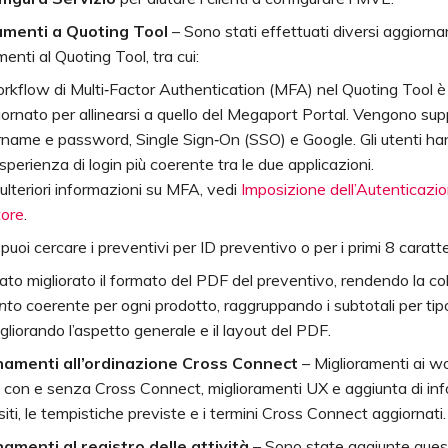
amenti a Quoting Tool
– Sono stati effettuati diversi aggiorn
menti al Quoting Tool, tra cui:
orkflow di Multi‑Factor Authentication (MFA) nel Quoting Tool è
ornato per allinearsi a quello del Megaport Portal. Vengono sup
rname e password, Single Sign‑On (SSO) e Google. Gli utenti ha
sperienza di login più coerente tra le due applicazioni.
ulteriori informazioni su MFA, vedi
Imposizione dell’Autenticazio
tore
.
puoi cercare i preventivi per ID preventivo o per i primi 8 caratter
ato migliorato il formato del PDF del preventivo, rendendo la c
nto
coerente per ogni prodotto, raggruppando i subtotali per tip
gliorando l’aspetto generale e il layout del PDF.
amenti all’ordinazione Cross Connect
– Miglioramenti ai w
 con e senza Cross Connect, miglioramenti UX e aggiunta di inf
siti, le tempistiche previste e i termini Cross Connect aggiornati.
amenti al registro delle attività
– Sono state aggiunte quest