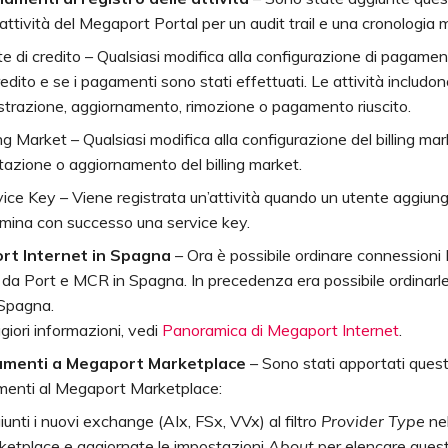
 attività del Megaport Portal per un audit trail e una cronologia mi
e di credito – Qualsiasi modifica alla configurazione di pagame
redito e se i pagamenti sono stati effettuati. Le attività includo
strazione, aggiornamento, rimozione o pagamento riuscito.
ing Market – Qualsiasi modifica alla configurazione del billing mar
itazione o aggiornamento del billing market.
ice Key – Viene registrata un’attività quando un utente aggiun
imina con successo una service key.
rt Internet in Spagna
– Ora è possibile ordinare connession
 da Port e MCR in Spagna. In precedenza era possibile ordinarle
Spagna.
iori informazioni, vedi
Panoramica di Megaport Internet
.
ramenti a Megaport Marketplace
– Sono stati apportati quest
amenti al Megaport Marketplace:
unti i nuovi exchange (AIx, FSx, VVx) al filtro
Provider Type
ne
ketplace e aggiornate le impostazioni
About
per elencare ques