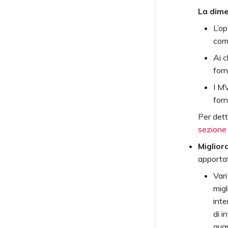
La dime
L’op
comp
Ai c
forn
I M
forn
Per dett
sezion
Miglio
apporta
Vari
migl
inte
di i
qua