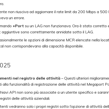
ro.
liente non riusciva ad aggiornare il rate limit da 200 Mbps a 50
veva un errore.
comando
+Port
su un LAG non funzionava. Ora è stato corretto e
t aggiuntive sono correttamente annidate sotto il LAG.
asionalmente le opzioni di dimensione MCR elencate nella locat
al non corrispondevano alla capacità disponibile.
2025
amenti nel registro delle attività
– Questi ulteriori migliorame
i alla funzionalità di registrazione delle attività nel Megaport Po
hiavi API non sono più associate a un utente specifico e saranno 
registri delle attività aziendali.
utenti vedranno solo i propri registri sotto l’opzione di attività del