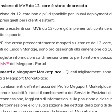
nsione di MVE da 12-core è stata deprecata
:
zione da 12-core non è più disponibile per i nuovi deployment 
resi quelli per i clienti esistenti.
lienti esistenti con MVE da 12-core già implementati continuer
ito supporto.
VE che erano precedentemente mappati su istanze da 12-core, 
iti da Cisco vManage, sono ora assegnati alla dimensione da 1
agliate informazioni sul dimensionamento per fornitore e posizio
e MVE
del Megaport Portal.
ramenti a Megaport Marketplace
– Questi miglioramenti sono 
ti a Megaport Marketplace:
 cambiamenti dell’interfaccia del Profilo Megaport Marketplace
iorare l’usabilità. Inclusi il cambiamento dei Servizi in Posizioni di
rconnessione, l’aggiunta di informazioni sulla posizione a ciasc
nterconnessione e la visualizzazione dei dettagli della zona di di
ndo si crea una connessione da Megaport Marketplace.