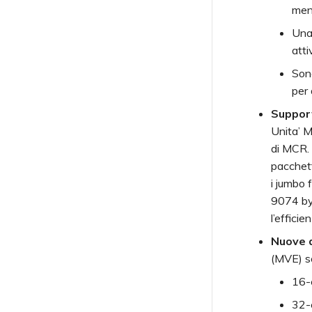
menu
Una 
atti
Sono
per 
Suppor
Unita’ 
di MCR.
pacchett
i jumbo 
9074 byt
l’efficie
Nuove d
(MVE) so
16-
32-