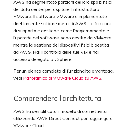
AWS ha segmentato porzioni dei loro spazi fisici
Palo Alto Networks
Provider
Creazione di una
Peering MCR tra Cloud
del data center per ospitare l’infrastruttura
Fatturazione MCR
Connessione Megaport
Privati
Connessioni MCR
Monitoraggio di
Internet
Accesso al Megaport
VMware. Il software VMware è implementato
FAQ AWS
Salesforce
Versa SD-WAN
Test nell’Ambiente di
Manutenzioni e Interruzioni
Portal
direttamente sul bare metal di AWS. Le funzioni
Staging
Fatturazione MVE
Cessazione di un MCR
di supporto e gestione, come l’aggiornamento e
Creazione di un MCR
SAP HANA Enterprise
l’upgrade del software, sono gestite da VMware,
Blocco dei Servizi
VMware SD-WAN
Cloud
mentre la gestione dei dispositivi fisici è gestita
Responsabilità di Sicurezza
Megaport
Fatturazione VXC,
da AWS. Hai il controllo delle tue VM e hai
del Cliente
Megaport Internet e IX
Creazione di un MCR VXC
tramite l'API
accesso delegato a vSphere.
Tipi di Connessioni vNIC
Lettera di Autorizzazione
Domande Frequenti su
Megaport
Per un elenco completo di funzionalità e vantaggi,
Onboarding del Cliente
Autenticazione Portale
Creazione di un VXC verso
vedi
Panoramica di VMware Cloud su AWS
.
Domande Frequenti su
Azure da MCR
MVE
Domande Frequenti sulla
Comprendere l’architettura
Deprecazione del Token X-
Creazione di un VXC verso
Auth
AWS da MVE
AWS ha semplificato il modello di connettività
utilizzando AWS Direct Connect per raggiungere
Domande Frequenti sulla
VMware Cloud.
Creazione di un VXC verso