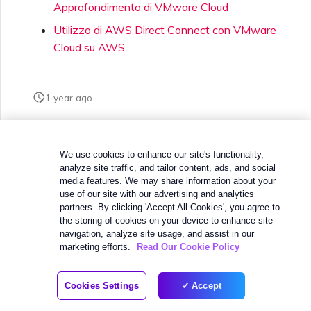
Approfondimento di VMware Cloud
Utilizzo di AWS Direct Connect con VMware
Cloud su AWS
1 year ago
Questa pagina è stata utile?
We use cookies to enhance our site's functionality,
analyze site traffic, and tailor content, ads, and social
media features. We may share information about your
use of our site with our advertising and analytics
partners. By clicking 'Accept All Cookies', you agree to
the storing of cookies on your device to enhance site
navigation, analyze site usage, and assist in our
Successivo
Azure VMware Solution
marketing efforts.
Read Our Cookie Policy
© 2025 MEGAPORT
Cookies Settings
Accept
WEBSITE TERMS