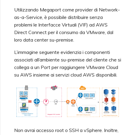
Deprecazione API
Azure da MVE
Utilizzando Megaport come provider di Network-
as-a-Service, è possibile distribuire senza
Funzionalità SSO e
Creazione di un VXC verso
problemi le Interfacce Virtuali (VIF) ad AWS
Istruzioni per l'Uso
Google da MVE
Direct Connect per il consumo da VMware, dal
loro data center su-premise.
Domande Frequenti SSO
Modifica della
L’immagine seguente evidenzia i componenti
Configurazione di un IX
associati all’ambiente su-premise del cliente che si
collega a un Port per raggiungere VMware Cloud
Prossimi Passi nella
Risoluzione dei Problemi
Spostamento di un VXC e
su AWS insieme ai servizi cloud AWS disponibili.
IX
Fornire Informazioni di
Debug per un Supporto Più
Spegnimento di un VXC e
Rapido
IX
Monitoraggio dello Stato
Non avrai accesso root o SSH a vSphere. Inoltre,
del Servizio