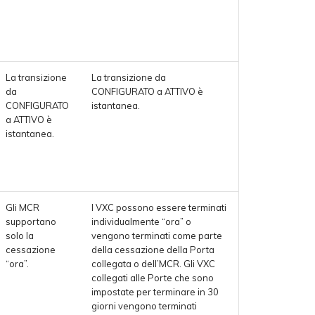
La transizione
La transizione da
da
CONFIGURATO a ATTIVO è
CONFIGURATO
istantanea.
a ATTIVO è
istantanea.
Gli MCR
I VXC possono essere terminati
supportano
individualmente “ora” o
solo la
vengono terminati come parte
cessazione
della cessazione della Porta
“ora”.
collegata o dell’MCR. Gli VXC
collegati alle Porte che sono
impostate per terminare in 30
giorni vengono terminati