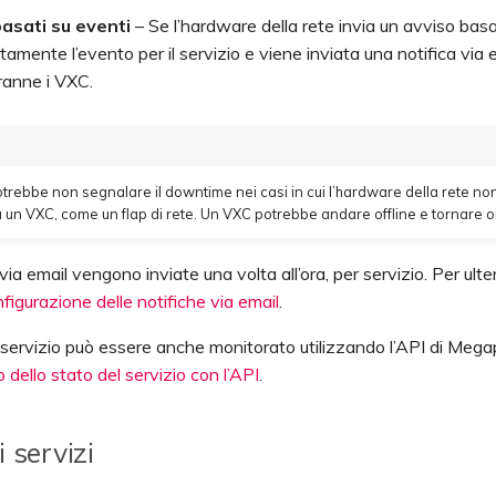
basati su eventi
– Se l’hardware della rete invia un avviso bas
amente l’evento per il servizio e viene inviata una notifica via em
tranne i VXC.
rebbe non segnalare il downtime nei casi in cui l’hardware della rete non 
a un VXC, come un flap di rete. Un VXC potrebbe andare offline e tornare onl
via email vengono inviate una volta all’ora, per servizio. Per ulter
figurazione delle notifiche via email
.
 servizio può essere anche monitorato utilizzando l’API di Megapo
 dello stato del servizio con l’API
.
i servizi