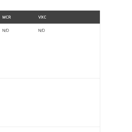
MCR
VXC
N/D
N/D