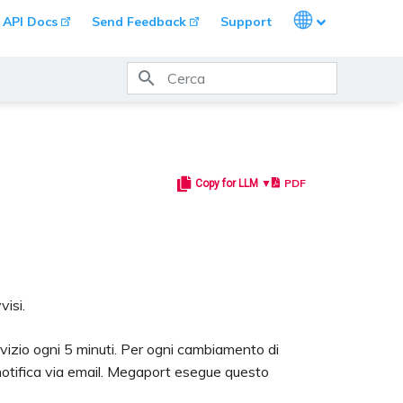
Languages
API Docs
Send Feedback
Support
Inizializzazione ricerca
PDF
Copy for LLM ▼
visi.
rvizio ogni 5 minuti. Per ogni cambiamento di
 notifica via email. Megaport esegue questo