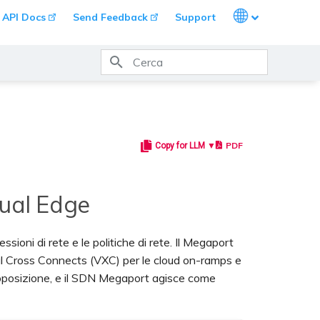
Languages
API Docs
Send Feedback
Support
Inizializzazione ricerca
PDF
Copy for LLM ▼
tual Edge
sioni di rete e le politiche di rete. Il Megaport
tual Cross Connects (VXC) per le cloud on-ramps e
rapposizione, e il SDN Megaport agisce come