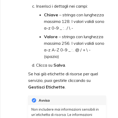
Inserisci i dettagli nei campi:
Chiave
– stringa con lunghezza
massima 128. I valori validi sono
a-z 0-9 _ : . / \ -
Valore
– stringa con lunghezza
massima 256. I valori validi sono
a-z A-Z 0-9 _ : . @ / + \ -
(spazio)
Clicca su
Salva
.
Se hai già etichette di risorse per quel
servizio, puoi gestirle cliccando su
Gestisci Etichette
.
Avviso
Non includere mai informazioni sensibili in
un’etichetta di risorsa. Le informazioni