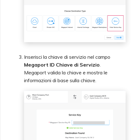
Deprecazione API
Azure da MVE
Funzionalità SSO e
Creazione di un VXC verso
Istruzioni per l'Uso
Google da MVE
Domande Frequenti SSO
Modifica della
Configurazione di un IX
Inserisci la chiave di servizio nel campo
Megaport ID Chiave di Servizio
.
Prossimi Passi nella
Megaport valida la chiave e mostra le
Risoluzione dei Problemi
Spostamento di un VXC e
informazioni di base sulla chiave.
IX
Fornire Informazioni di
Debug per un Supporto Più
Spegnimento di un VXC e
Rapido
IX
Monitoraggio dello Stato
del Servizio