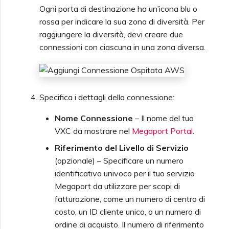
Palo Alto Networks
Provider
Creazione di una
Peering MCR tra Cloud
Ogni porta di destinazione ha un’icona blu o
Nutanix Direct Connect
Fatturazione MCR
Connessione Megaport
Privati
Connessioni MCR
rossa per indicare la sua zona di diversità. Per
Monitoraggio di
Internet
Accesso al Megaport
FAQ AWS
Salesforce
raggiungere la diversità, devi creare due
Versa SD-WAN
Test nell’Ambiente di
Manutenzioni e Interruzioni
Portal
Oracle Cloud Infrastructure
connessioni con ciascuna in una zona diversa.
Staging
Fatturazione MVE
Cessazione di un MCR
Creazione di un MCR
SAP HANA Enterprise
Blocco dei Servizi
VMware SD-WAN
Cloud
OVHcloud
Responsabilità di Sicurezza
Megaport
Fatturazione VXC,
del Cliente
Megaport Internet e IX
Creazione di un MCR VXC
Specifica i dettagli della connessione:
tramite l'API
Tipi di Connessioni vNIC
Salesforce Express
Lettera di Autorizzazione
Nome Connessione
– Il nome del tuo
Connect
Domande Frequenti su
Megaport
Onboarding del Cliente
VXC da mostrare nel
Megaport Portal
.
Autenticazione Portale
Creazione di un VXC verso
Domande Frequenti su
Riferimento del Livello di Servizio
Azure da MCR
MVE
SAP
(opzionale) – Specificare un numero
Domande Frequenti sulla
identificativo univoco per il tuo servizio
Deprecazione del Token X-
Creazione di un VXC verso
Megaport da utilizzare per scopi di
VMware Cloud
Auth
AWS da MVE
fatturazione, come un numero di centro di
costo, un ID cliente unico, o un numero di
Domande Frequenti sulla
ordine di acquisto. Il numero di riferimento
Wasabi
Creazione di un VXC verso