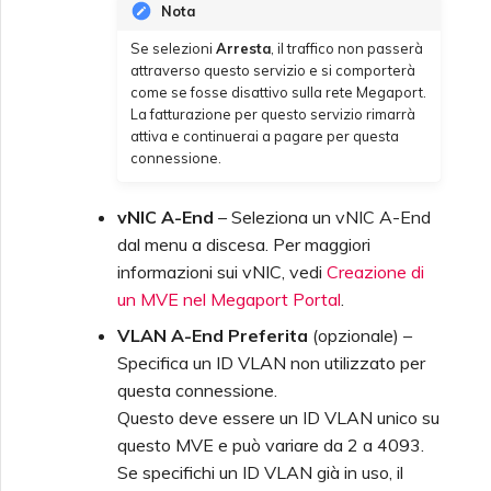
Nota
Se selezioni
Arresta
, il traffico non passerà
Configurazione di
attraverso questo servizio e si comporterà
OpenMetrics per il
come se fosse disattivo sulla rete Megaport.
Monitoraggio
La fatturazione per questo servizio rimarrà
attiva e continuerai a pagare per questa
connessione.
Campi di Risposta API
Chiave di Servizio Azure
vNIC A-End
– Seleziona un vNIC A-End
dal menu a discesa. Per maggiori
Gestione degli Utenti
informazioni sui vNIC, vedi
Creazione di
un MVE nel Megaport Portal
.
VLAN A-End Preferita
(opzionale) –
Specifica un ID VLAN non utilizzato per
questa connessione.
Questo deve essere un ID VLAN unico su
questo MVE e può variare da 2 a 4093.
Se specifichi un ID VLAN già in uso, il