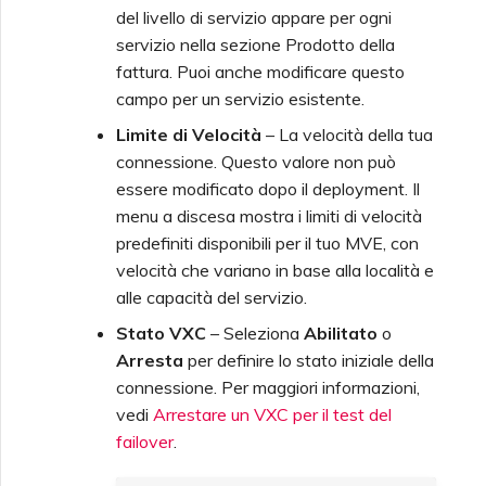
Deprecazione API
Azure da MVE
del livello di servizio appare per ogni
servizio nella sezione Prodotto della
fattura. Puoi anche modificare questo
Funzionalità SSO e
Creazione di un VXC verso
campo per un servizio esistente.
Istruzioni per l'Uso
Google da MVE
Limite di Velocità
– La velocità della tua
connessione. Questo valore non può
Domande Frequenti SSO
Modifica della
essere modificato dopo il deployment. Il
Configurazione di un IX
menu a discesa mostra i limiti di velocità
Prossimi Passi nella
predefiniti disponibili per il tuo MVE, con
Risoluzione dei Problemi
Spostamento di un VXC e
velocità che variano in base alla località e
IX
alle capacità del servizio.
Stato VXC
– Seleziona
Abilitato
o
Fornire Informazioni di
Debug per un Supporto Più
Spegnimento di un VXC e
Arresta
per definire lo stato iniziale della
Rapido
IX
connessione. Per maggiori informazioni,
vedi
Arrestare un VXC per il test del
failover
.
Monitoraggio dello Stato
del Servizio