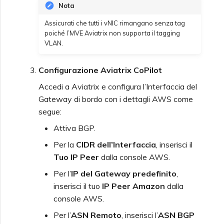
Nota
Assicurati che tutti i vNIC rimangano senza tag
poiché l’MVE Aviatrix non supporta il tagging
VLAN.
Configurazione Aviatrix CoPilot
Accedi a Aviatrix e configura l’Interfaccia del
Gateway di bordo con i dettagli AWS come
segue:
Attiva BGP.
Per la
CIDR dell’Interfaccia
, inserisci il
Tuo IP Peer
dalla console AWS.
Per l’
IP del Gateway predefinito
,
inserisci il tuo
IP Peer Amazon
dalla
console AWS.
Per l’
ASN Remoto
, inserisci l’
ASN BGP