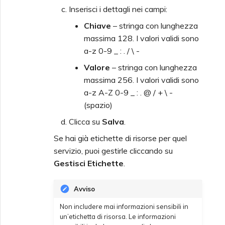
Inserisci i dettagli nei campi:
Chiave
– stringa con lunghezza
massima 128. I valori validi sono
a-z 0-9 _ : . / \ -
Valore
– stringa con lunghezza
massima 256. I valori validi sono
a-z A-Z 0-9 _ : . @ / + \ -
(spazio)
Clicca su
Salva
.
Se hai già etichette di risorse per quel
servizio, puoi gestirle cliccando su
Gestisci Etichette
.
Avviso
Non includere mai informazioni sensibili in
un’etichetta di risorsa. Le informazioni